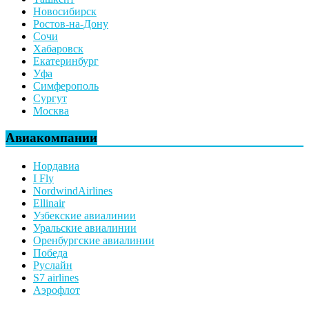
Новосибирск
Ростов-на-Дону
Сочи
Хабаровск
Екатеринбург
Уфа
Симферополь
Сургут
Москва
Авиакомпании
Нордавиа
I Fly
NordwindAirlines
Ellinair
Узбекские авиалинии
Уральские авиалинии
Оренбургские авиалинии
Победа
Руслайн
S7 airlines
Аэрофлот