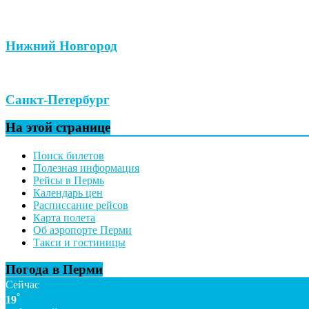
Нижний Новгород
Санкт-Петербург
На этой странице
Поиск билетов
Полезная информация
Рейсы в Пермь
Календарь цен
Расписсание рейсов
Карта полета
Об аэропорте Перми
Такси и гостиницы
Погода в Перми
Сейчас
°
19