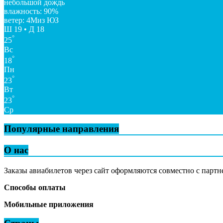
небольшой дождь
влажность: 90%
ветер: 4Миз ЮЗ
Ш 19 • Д 18
°
25
Вс
°
18
Пн
°
23
Вт
°
23
Ср
Популярные направления
О нас
Заказы авиабилетов через сайт оформляются совместно с партн
Способы оплаты
Мобильные приложения