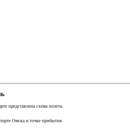
Пермь
мь
рте представлена схема полета.
Омск
рте Омска и точке прибытия.