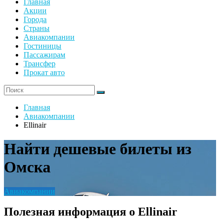
Главная
Акции
Города
Страны
Авиакомпании
Гостиницы
Пассажирам
Трансфер
Прокат авто
Главная
Авиакомпании
Ellinair
Найти дешевые билеты из
Омска
Авиакомпании
Полезная информация о Ellinair