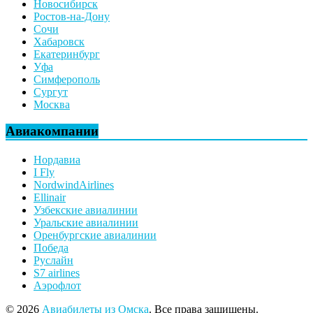
Новосибирск
Ростов-на-Дону
Сочи
Хабаровск
Екатеринбург
Уфа
Симферополь
Сургут
Москва
Авиакомпании
Нордавиа
I Fly
NordwindAirlines
Ellinair
Узбекские авиалинии
Уральские авиалинии
Оренбургские авиалинии
Победа
Руслайн
S7 airlines
Аэрофлот
© 2026
Авиабилеты из Омска
. Все права защищены.