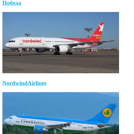
Победа
NordwindAirlines