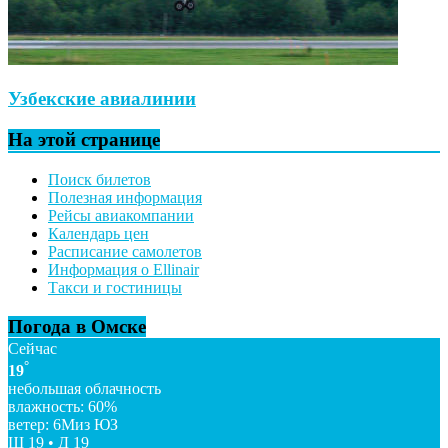
Узбекские авиалинии
На этой странице
Поиск билетов
Полезная информация
Рейсы авиакомпании
Календарь цен
Расписание самолетов
Информация о Ellinair
Такси и гостиницы
Погода в Омске
Сейчас
°
19
небольшая облачность
влажность: 60%
ветер: 6Миз ЮЗ
Ш 19 • Д 19