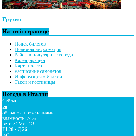
Грузия
На этой странице
Поиск билетов
Полезная информация
Рейсы в популярные города
Календарь цен
Карта полета
Расписание самолетов
Информация о Италии
Такси и гостиницы
Погода в Италии
Сейчас
°
28
облачно с прояснениями
влажность: 74%
ветер: 2Миз СЗ
Ш 28 • Д 26
°
34