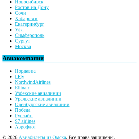
Новосибирск
Ростов-на-Дону
Сочи
Хабаровск
Екатеринбург
Уфа
Симферополь
Сургут
Москва
Авиакомпании
Нордавиа
I Fly
NordwindAirlines
Ellinair
Узбекские авиалинии
Уральские авиалинии
Оренбургские авиалинии
Победа
Руслайн
S7 airlines
Аэрофлот
© 2026
Авиабилеты из Омска
. Все права защищены.