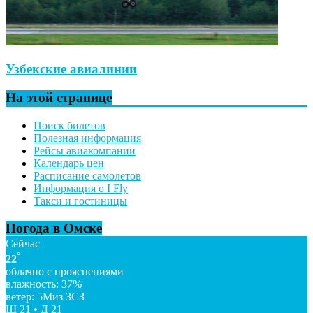
Узбекские авиалинии
На этой странице
Поиск билетов
Полезная информация
Рейсы авиакомпании
Календарь цен
Расписание самолетов
Информация о I Fly
Такси и гостиницы
Погода в Омске
Сейчас
°
22
облачно с прояснениями
влажность: 37%
ветер: 5Миз ЗСЗ
Ш 21 • Д 21