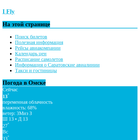
I Fly
На этой странице
Поиск билетов
Полезная информация
Рейсы авиакомпании
Календарь цен
Расписание самолетов
Информация о Саратовские авиалинии
Такси и гостиницы
Погода в Омске
Сейчас
°
13
переменная облачность
влажность: 68%
ветер: 3Миз З
Ш 13 • Д 13
°
27
Вс
°
33